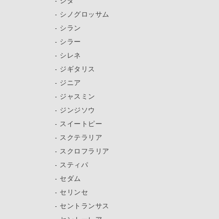
シダ
シノグロッサム
シラン
シラー
シレネ
ジギタリス
ジニア
ジャスミン
ジンジソウ
スイートピー
スクテラリア
スクロフラリア
スティパ
セダム
セリンセ
セントランサス