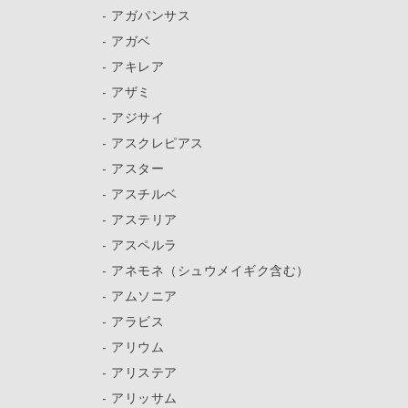
アガパンサス
アガベ
アキレア
アザミ
アジサイ
アスクレピアス
アスター
アスチルベ
アステリア
アスペルラ
アネモネ（シュウメイギク含む）
アムソニア
アラビス
アリウム
アリステア
アリッサム