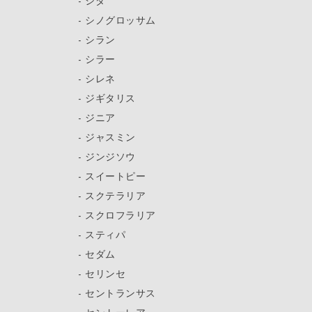
シダ
シノグロッサム
シラン
シラー
シレネ
ジギタリス
ジニア
ジャスミン
ジンジソウ
スイートピー
スクテラリア
スクロフラリア
スティパ
セダム
セリンセ
セントランサス