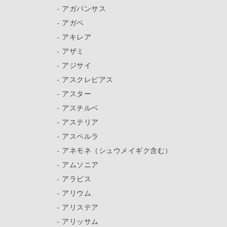
アガパンサス
アガベ
アキレア
アザミ
アジサイ
アスクレピアス
アスター
アスチルベ
アステリア
アスペルラ
アネモネ（シュウメイギク含む）
アムソニア
アラビス
アリウム
アリステア
アリッサム